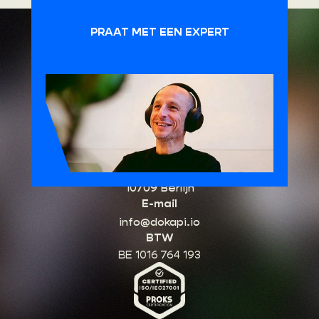
PRAAT MET EEN EXPERT
HQ België
Schuttersvest 75
2800 Mechelen, België
Kantoor Duitsland
Kurfürstendamm 96
10709 Berlijn
E-mail
info@dokapi.io
BTW
BE 1016 764 193