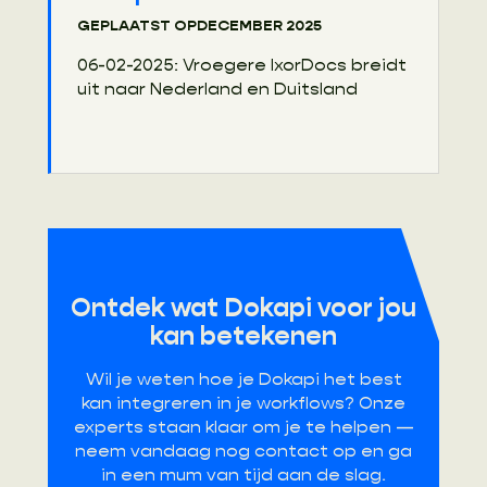
GEPLAATST OP
DECEMBER 2025
06-02-2025: Vroegere IxorDocs breidt
uit naar Nederland en Duitsland
Ontdek wat Dokapi voor jou
kan betekenen
Wil je weten hoe je Dokapi het best
kan integreren in je workflows? Onze
experts staan klaar om je te helpen —
neem vandaag nog contact op en ga
in een mum van tijd aan de slag.