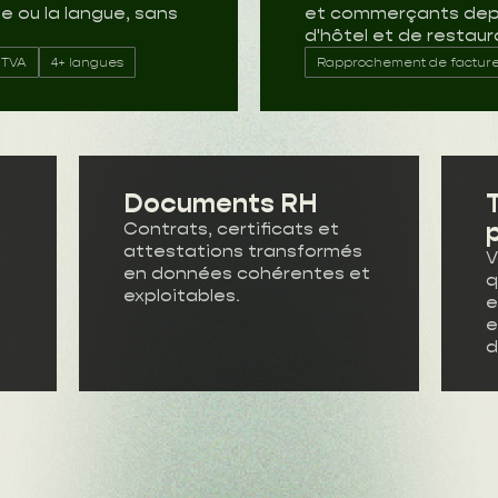
ge ou la langue, sans
et commerçants depui
d'hôtel et de restaur
a TVA
4+ langues
Rapprochement de factur
Documents RH
Contrats, certificats et
attestations transformés
V
en données cohérentes et
q
exploitables.
e
e
d