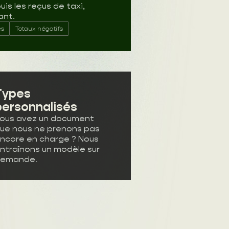
s les reçus de taxi,
ant.
es
Totaux négatifs
Types
personnalisés
ous avez un document
ue nous ne prenons pas
ncore en charge ? Nous
ntraînons un modèle sur
emande.