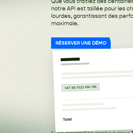
Que vous traitiez des centaines
notre API est taillée pour les c
lourdes, garantissant des perfo
maximale.
RÉSERVER UNE DÉMO
VAT BE 0123 456 789
Total
* The recognition engine behind