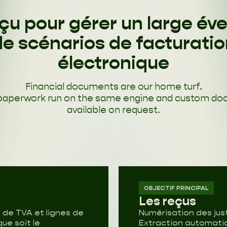
u pour gérer un large éve
de scénarios de facturatio
électronique
Financial documents are our home turf.
 paperwork run on the same engine and custom do
available on request.
OBJECTIF PRINCIPAL
Les reçus
 de TVA et lignes de
Numérisation des justi
ue soit le
Extraction automati