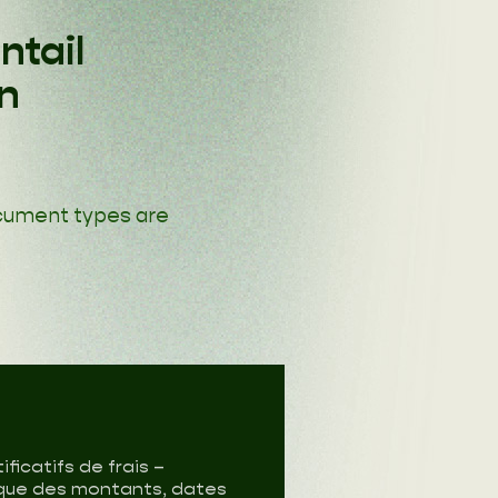
ntail
n
cument types are
ficatifs de frais –
que des montants, dates