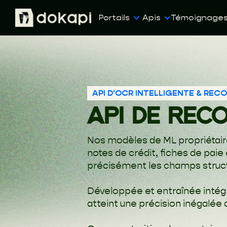
Portails
Apis
Témoignage
API D'OCR INTELLIGENTE & RE
API DE REC
Nos modèles de ML propriétaire
notes de crédit, fiches de pai
précisément les champs structu
Développée et entraînée intég
atteint une précision inégalée