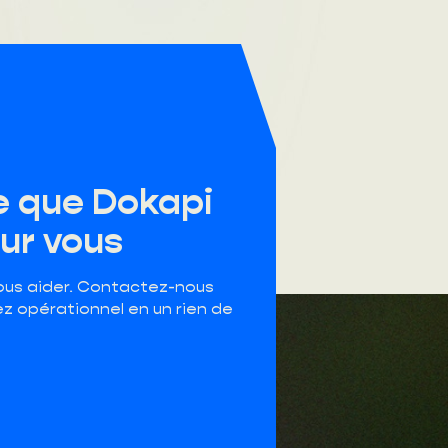
e que Dokapi
our vous
ous aider. Contactez-nous
ez opérationnel en un rien de