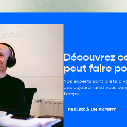
Découvrez c
peut faire p
Nos experts sont prêts à v
dès aujourd'hui et vous ser
temps.
PARLEZ À UN EXPERT
HQ Belgique
E-mail