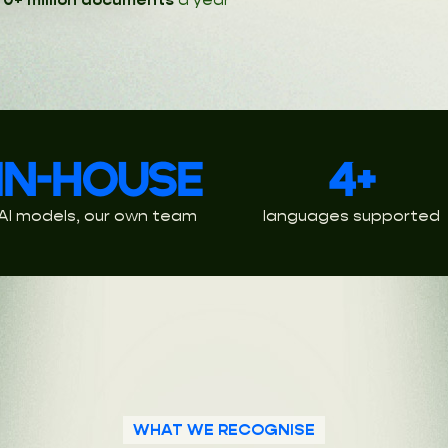
IN-HOUSE
4+
AI models, our own team
languages supported
WHAT WE RECOGNISE