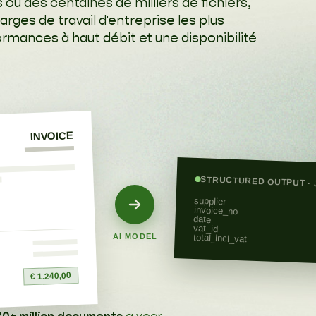
 ou des centaines de milliers de fichiers,
harges de travail d'entreprise les plus
rmances à haut débit et une disponibilité
INVOICE
STRUCTURED OUTPUT · 
supplier
invoice_no
date
vat_id
total_incl_vat
AI MODEL
€ 1.240,00
70+ million documents
a year