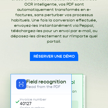
OCR intelligente, vos PDF sont
automatiquement transformés en e-
factures, sans perturber vos processus
habituels. Une fois la conversion effectuée,
envoyez-les instantanément via Peppol,
téléchargez-les pour un envoi par e-mail, ou
déposez-les directement sur n'importe quel
portail.
RÉSERVER UNE DÉMO
Field recognition
Reachable via Peppol
Read from the PDF
Customer
dokapi
is registered on
the network.
Invoice number
40127
0208:1016764193
Order number