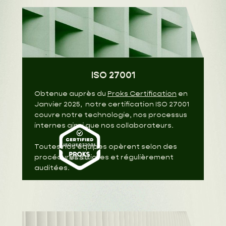
ISO 27001
Obtenue auprès du
Proks Certification
en
Janvier 2025, notre certification ISO 27001
couvre notre technologie, nos processus
internes ainsi que nos collaborateurs.
Toutes nos équipes opèrent selon des
procédures strictes et régulièrement
auditées.