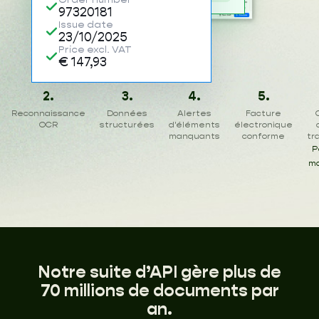
97320181
Issue date
23/10/2025
Price excl. VAT
€ 147,93
2.
3.
4.
5.
Reconnaissance
Données
Alertes
Facture
OCR
structurées
d'éléments
électronique
manquants
conforme
tr
P
ma
Notre suite d’API gère plus de
70 millions de documents par
an.