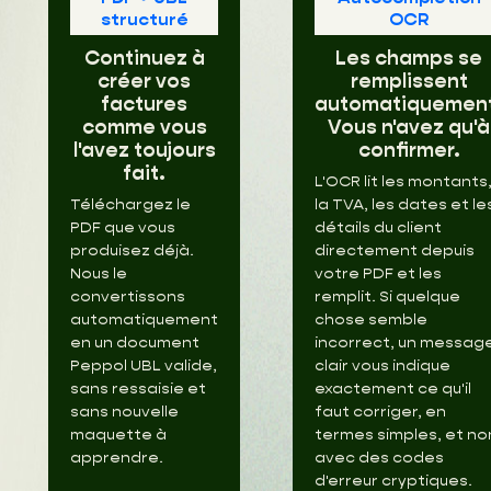
structuré
OCR
Continuez à
Les champs se
créer vos
remplissent
factures
automatiquemen
comme vous
Vous n'avez qu'à
l'avez toujours
confirmer.
fait.
L'OCR lit les montants
Téléchargez le
la TVA, les dates et le
PDF que vous
détails du client
produisez déjà.
directement depuis
Nous le
votre PDF et les
convertissons
remplit. Si quelque
automatiquement
chose semble
en un document
incorrect, un messag
Peppol UBL valide,
clair vous indique
sans ressaisie et
exactement ce qu'il
sans nouvelle
faut corriger, en
maquette à
termes simples, et no
apprendre.
avec des codes
d'erreur cryptiques.