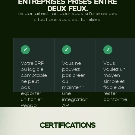
ENTREPRISES PRISES ENTRE
DEUX FEUX.
Le portail est fait pour vous si l'une de ces
situations vous est familière.
✓
✓
✓
Votre ERP
Vous ne
Vous
ou logiciel
pouvez
voulez un
comptable
pas créer
moyen
ne peut
ou
simple et
pas
maintenir
fiable de
exporter
une
rester
un fichier
intégration
conforme.
Peppol
API.
UBL.
CERTIFICATIONS