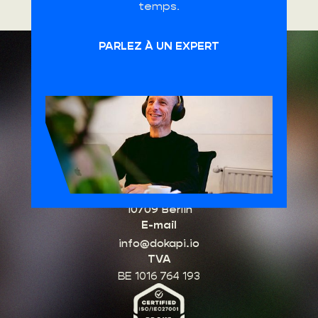
temps.
PARLEZ À UN EXPERT
HQ Belgique
Schuttersvest 75
2800 Malines, Belgique
Bureau Allemagne
Kurfürstendamm 96
10709 Berlin
E-mail
info@dokapi.io
TVA
BE 1016 764 193