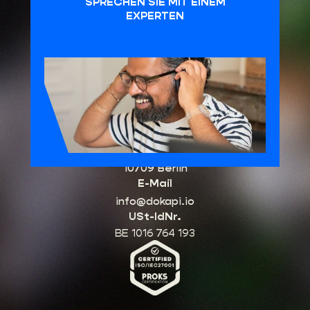
SPRECHEN SIE MIT EINEM
EXPERTEN
HQ Belgien
Schuttersvest 75
2800 Mechelen, Belgien
Büro Deutschland
Kurfürstendamm 96
10709 Berlin
E-Mail
info@dokapi.io
USt-IdNr.
BE 1016 764 193