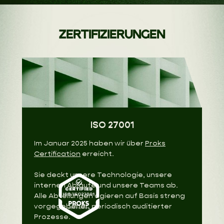
ZERTIFIZIERUNGEN
ISO 27001
Im Januar 2025 haben wir über
Proks
Certification
erreicht.
Sie deckt unsere Technologie, unsere
internen Abläufe und unsere Teams ab.
Alle Abteilungen agieren auf Basis streng
vorgegebener, periodisch auditierter
Prozesse.