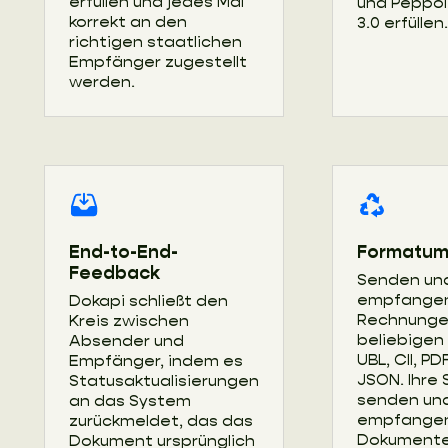
erfüllen und jedes Mal
und Peppol B
korrekt an den
3.0 erfüllen.
richtigen staatlichen
Empfänger zugestellt
werden.
End-to-End-
Formatum
Feedback
Senden un
empfangen
Dokapi schließt den
Rechnunge
Kreis zwischen
beliebigen
Absender und
UBL, CII, P
Empfänger, indem es
JSON. Ihre
Statusaktualisierungen
senden un
an das System
empfange
zurückmeldet, das das
Dokumente 
Dokument ursprünglich