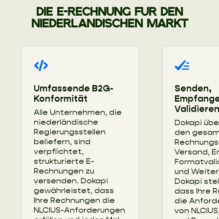
DIE E-RECHNUNG FUR DEN
NIEDERLANDISCHEN MARKT
Umfassende B2G-
Senden,
Konformität
Empfange
Validiere
Alle Unternehmen, die
niederländische
Dokapi üb
Regierungsstellen
den gesa
beliefern, sind
Rechnungsf
verpflichtet,
Versand, 
strukturierte E-
Formatvali
Rechnungen zu
und Weiter
versenden. Dokapi
Dokapi stell
gewährleistet, dass
dass Ihre 
Ihre Rechnungen die
die Anfor
NLCIUS-Anforderungen
von NLCIUS,