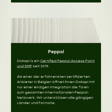
Peppol
Dokapi is ein
Certified Peppol Access Point
und SMP
seit 2019.
Als einer der erfahrensten zertifizierten
Anbieter in Belgien öffnet Ihnen Dokapi mit
nur einer einzigen Integration die Türen
zum gesamten internationalen Peppol-
Netzwerk. Wir unterstützen alle gängigen
Länder und Formate.