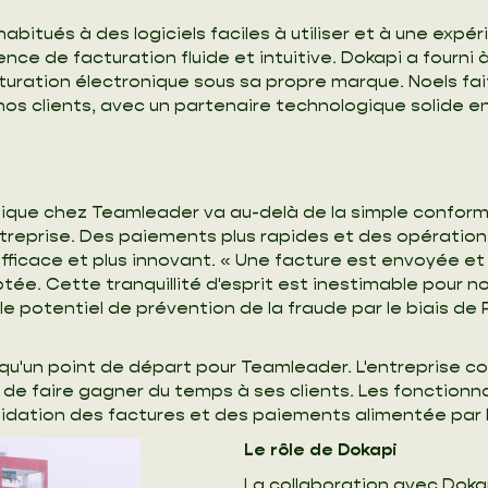
itués à des logiciels faciles à utiliser et à une expérie
ce de facturation fluide et intuitive. Dokapi a fourni à
turation électronique sous sa propre marque. Noels fai
s clients, avec un partenaire technologique solide en 
nique chez Teamleader va au-delà de la simple conformit
entreprise. Des paiements plus rapides et des opération
icace et plus innovant. « Une facture est envoyée et l
ée. Cette tranquillité d'esprit est inestimable pour nos
le potentiel de prévention de la fraude par le biais de
 qu'un point de départ pour Teamleader. L'entreprise co
n de faire gagner du temps à ses clients. Les fonctionnal
idation des factures et des paiements alimentée par l'
Le rôle de Dokapi
La collaboration avec Dokap