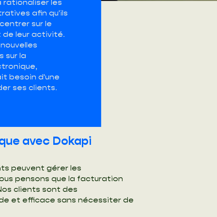
rationaliser les
atives afin qu'ils
centrer sur le
e leur activité.
 nouvelles
 sur la
ctronique,
it besoin d'une
der ses clients.
ique avec Dokapi
nts peuvent gérer les
 Nous pensons que la facturation
Nos clients sont des
de et efficace sans nécessiter de